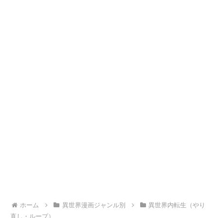
ホーム
異世界漫画ジャンル別
異世界内転生（やり
直し・ループ）