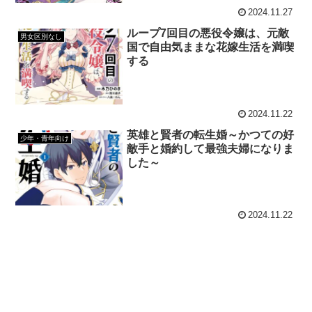
2024.11.27
ループ7回目の悪役令嬢は、元敵
男女区別なし
国で自由気ままな花嫁生活を満喫
する
2024.11.22
英雄と賢者の転生婚～かつての好
少年・青年向け
敵手と婚約して最強夫婦になりま
した～
2024.11.22