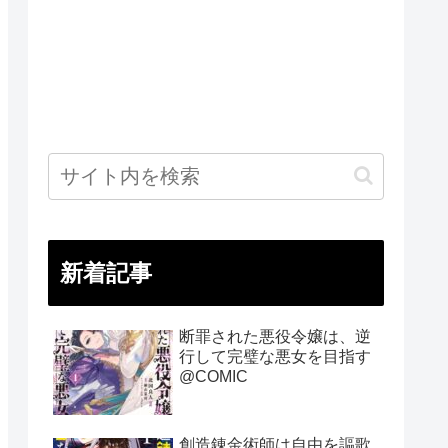
新着記事
断罪された悪役令嬢は、逆
行して完璧な悪女を目指す
@COMIC
創造錬金術師は自由を謳歌