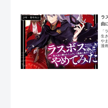
ラ
少年・青年向け
由
「
生
や
漫
ア