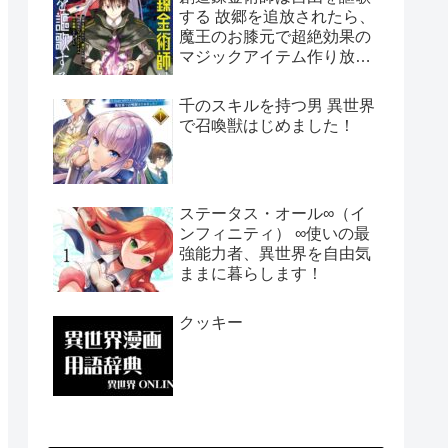
する 故郷を追放されたら、
魔王のお膝元で超絶効果の
マジックアイテム作り放題
になりました
千のスキルを持つ男 異世界
で召喚獣はじめました！
ステータス・オール∞（イ
ンフィニティ） ∞使いの最
強能力者、異世界を自由気
ままに暮らします！
クッキー