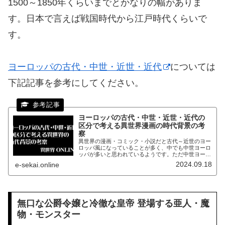
1500～1850年くらいまでとかなりの幅がありま
す。日本で言えば戦国時代から江戸時代くらいで
す。
ヨーロッパの古代・中世・近世・近代
については
下記記事を参考にしてください。
ヨーロッパの古代・中世・近世・近代の
区分で考える異世界漫画の時代背景の考
察
異世界の漫画・コミック・小説だと古代～近世のヨー
ロッパ風になっていることが多く、中でも中世ヨーロ
ッパが多いと思われているようです。ただ中世ヨーロ
ッパというよりは近世ヨーロッパがモデルになってい
2024.09.18
e-sekai.online
ることが多いです。
無口な公爵令嬢と冷徹な皇帝 登場する亜人・魔
物・モンスター