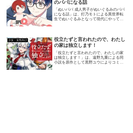
のパパになる話
「ぬいパパ 成人男子がぬいぐるみのパパ
になる話」は、灯乃モトによる異世界転
生でぬいぐるみとなって現代にやってき
た王子様と、そのぬいぐるみと一緒に生
活することになった成人男子・クニマル
との生活を描いた漫画です。BLよりなス
トーリーとなっています。
役立たずと言われたので、わたし
少女・女性向け
の家は独立します！
「役立たずと言われたので、わたしの家
は独立します！」は、遠野九重による同
小説を原作として黒野ユウによりコミカ
ライズされた異世界ジャンルの漫画で
す。コミカルな内容で笑いもあり、シリ
アスもある内容となっています。