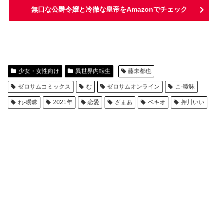
無口な公爵令嬢と冷徹な皇帝をAmazonでチェック
少女・女性向け
異世界内転生
藤未都也
ゼロサムコミックス
む
ゼロサムオンライン
こ-曖昧
れ-曖昧
2021年
恋愛
ざまあ
ベキオ
押川いい