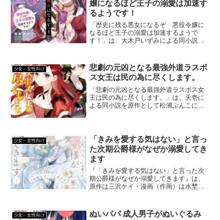
嬢になるほど王子の溺愛は加速す
るようです！
「歴史に残る悪女になるぞ 悪役令嬢に
なるほど王子の溺愛は加速するようで
す！」は、大木戸いずみによる同小説を
原作として保志あかりによってコミカラ
イズされた異世界転生ジャンルの漫画で
す。悪女に憧れる少女が、異世界に転生
悲劇の元凶となる最強外道ラスボ
少女・女性向け
して世界一の悪女を目指す作品です。
ス女王は民の為に尽くします。
「悲劇の元凶となる最強外道ラスボス女
王は民の為に尽くします。」は、天壱に
よる同小説を原作として松浦ぶんこによ
りコミカライズされた異世界転生ジャン
ルの漫画です。残念ながら未完で終了し
てしまいましたが、続編が別の漫画家に
よって描かれています。
「きみを愛する気はない」と言っ
少女・女性向け
た次期公爵様がなぜか溺愛してき
ます
『「きみを愛する気はない」と言った次
期公爵様がなぜか溺愛してきます』は、
原作は三沢ケイ・漫画（作画）は水埜な
つによる異世界風に感じる恋愛漫画で
す。魔法も魔物も登場しない、転生も召
喚もない作品ですが、異世界風に感じら
ぬいパパ 成人男子がぬいぐるみ
少女・女性向け
れる作品です。