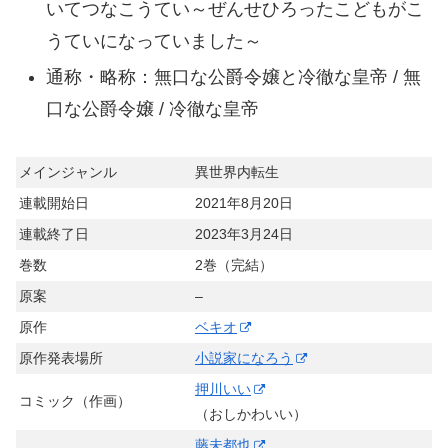
いてつなこうてい～ぜんせひろったこどもがこ
うていになっていました～
通称・略称：無口な公爵令嬢と冷徹な皇帝 / 無
口な公爵令嬢 / 冷徹な皇帝
メインジャンル
異世界内転生
連載開始日
2021年8月20日
連載終了日
2023年3月24日
巻数
2巻（完結）
原案
–
原作
ベキオ
原作発表場所
小説家になろう
押川いい
コミック（作画）
（おしかわいい）
藤未都也