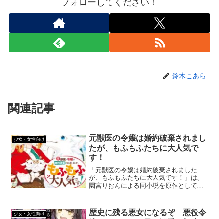
フォローしてください！
鈴木こあら
関連記事
元獣医の令嬢は婚約破棄されまし
少女・女性向け
たが、もふもふたちに大人気で
す！
「元獣医の令嬢は婚約破棄されました
が、もふもふたちに大人気です！」は、
園宮りおんによる同小説を原作として上
原誠によりコミカライズされた異世界ジ
ャンルの漫画です。もふもふとタイトル
にありますが、もふもふ成分はやや低め
歴史に残る悪女になるぞ 悪役令
少女・女性向け
です。