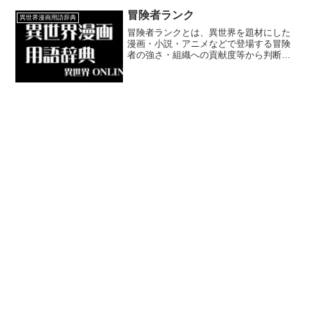
～近代ヨーロッパと混ざり合っているこ
とも多くなっています。
冒険者ランク
異世界漫画用語辞典
冒険者ランクとは、異世界を題材にした
漫画・小説・アニメなどで登場する冒険
者の強さ・組織への貢献度等から判断さ
れるランク制度のことです。ランク制度
を作り自分のランクにあったクエスト
（依頼）を行うために冒険者ギルドが設
定していることが多くなっています。