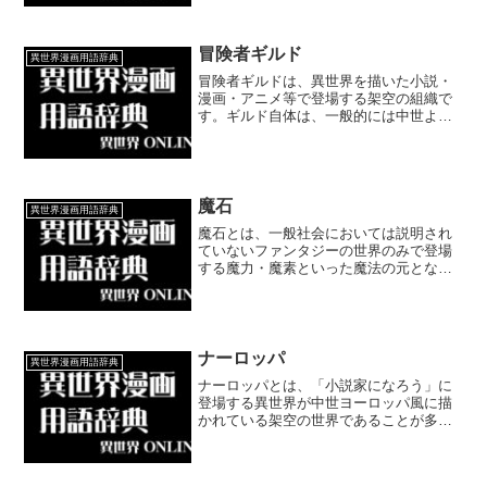
冒険者ギルド
異世界漫画用語辞典
冒険者ギルドは、異世界を描いた小説・
漫画・アニメ等で登場する架空の組織で
す。ギルド自体は、一般的には中世より
近世にかけて西欧諸都市において商工業
者の間で結成された各種の職業別組合の
ことです。
魔石
異世界漫画用語辞典
魔石とは、一般社会においては説明され
ていないファンタジーの世界のみで登場
する魔力・魔素といった魔法の元となる
エネルギーを秘めた石もしくは宝石のこ
とです。異世界漫画においては魔物やモ
ンスターなどの体内にあると設定されて
いることが多くなっています。
ナーロッパ
異世界漫画用語辞典
ナーロッパとは、「小説家になろう」に
登場する異世界が中世ヨーロッパ風に描
かれている架空の世界であることが多い
ことから名付けられた小説・漫画・ゲー
ム等の舞台となる世界を表した言葉で
す。中世ヨーロッパではなくむしろ近世