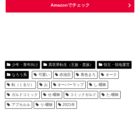
Amazonでチェック
少年・青年向け
異世界転生（王族・貴族）
領主・領地運営
なろう系
可愛い
赤池宗
青色まろ
オーク
転（くるり）
お
オーバーラップ
し-曖昧
ガルドコミック
せ-曖昧
コミックガルド
た-曖昧
アプカルル
り-曖昧
2021年