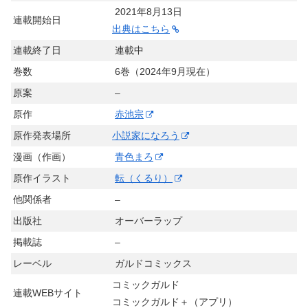
2021年8月13日
連載開始日
出典はこちら
連載終了日
連載中
巻数
6巻（2024年9月現在）
原案
–
原作
赤池宗
原作発表場所
小説家になろう
漫画（作画）
青色まろ
原作イラスト
転（くるり）
他関係者
–
出版社
オーバーラップ
掲載誌
–
レーベル
ガルドコミックス
コミックガルド
連載WEBサイト
コミックガルド＋（アプリ）