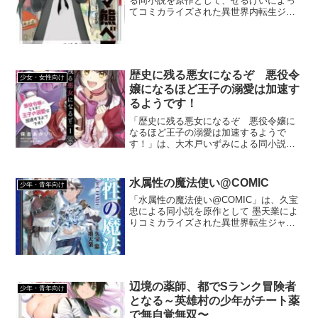
る同小説を原作として、せるげいによっ
てコミカライズされた異世界内転生ジャ
ンルの漫画です。クマの着ぐるみを来た
ユナが（私欲のために）いろいろな人を
救いながら活躍するクマな作品です。
歴史に残る悪女になるぞ 悪役令
少女・女性向け
嬢になるほど王子の溺愛は加速す
るようです！
「歴史に残る悪女になるぞ 悪役令嬢に
なるほど王子の溺愛は加速するようで
す！」は、大木戸いずみによる同小説を
原作として保志あかりによってコミカラ
イズされた異世界転生ジャンルの漫画で
す。悪女に憧れる少女が、異世界に転生
水属性の魔法使い@COMIC
少年・青年向け
して世界一の悪女を目指す作品です。
「水属性の魔法使い@COMIC」は、久宝
忠による同小説を原作として 墨天業によ
りコミカライズされた異世界転生ジャン
ルの漫画です。スローライフを送るかと
思いきや、割と成り上がり的な内容の作
品です。
辺境の薬師、都でSランク冒険者
少年・青年向け
となる～英雄村の少年がチート薬
で無自覚無双〜