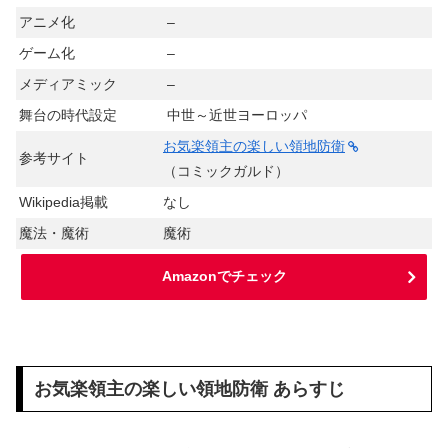
アニメ化
–
ゲーム化
–
メディアミック
–
舞台の時代設定
中世～近世ヨーロッパ
お気楽領主の楽しい領地防衛
参考サイト
（コミックガルド）
Wikipedia掲載
なし
魔法・魔術
魔術
Amazonでチェック
お気楽領主の楽しい領地防衛 あらすじ