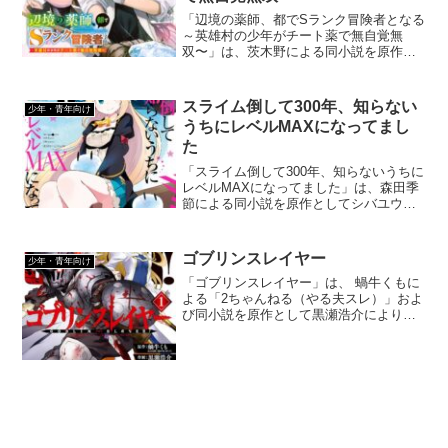
「辺境の薬師、都でSランク冒険者となる
～英雄村の少年がチート薬で無自覚無
双〜」は、茨木野による同小説を原作と
してkakaoによりコミカライズされた異世
界ジャンルの漫画です。少年向けの作品
にしては少し珍しい薬師が主人公の漫画
スライム倒して300年、知らない
少年・青年向け
です。
うちにレベルMAXになってまし
た
「スライム倒して300年、知らないうちに
レベルMAXになってました」は、森田季
節による同小説を原作としてシバユウス
ケによってコミカライズされた異世界転
生ジャンルの漫画です。スローライフ的
な、特にクライマックスがある訳でもな
ゴブリンスレイヤー
少年・青年向け
いのんびりと楽しめる作品です。
「ゴブリンスレイヤー」は、 蝸牛くもに
よる「2ちゃんねる（やる夫スレ）」およ
び同小説を原作として黒瀬浩介によりコ
ミカライズされた異世界ジャンルの漫画
です。ゴブリンのみを狩るゴブリンスレ
イヤーを描いたダークファンタジー作品
ですが、若干のギャグもあります。