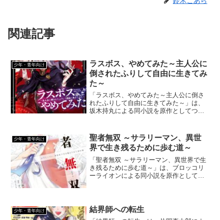
鈴木こあら
関連記事
ラスボス、やめてみた～主人公に
少年・青年向け
倒されたふりして自由に生きてみ
た～
「ラスボス、やめてみた～主人公に倒さ
れたふりして自由に生きてみた～」は、
坂木持丸による同小説を原作としてつき
やまなみきによりコミカライズされた異
世界転生ジャンルの漫画です。ギャグ的
な作品かと思っていたら、どんどんシリ
聖者無双 ～サラリーマン、異世
少年・青年向け
アスになっていき目が離せない作品で
界で生き残るために歩む道～
す。
「聖者無双 ～サラリーマン、異世界で生
き残るために歩む道～」は、ブロッコリ
ーライオンによる同小説を原作としてコ
ミカライズされた異世界転生ジャンルの
漫画です。漫画化は2017年1月からです。
冒険者ではなく治癒士という職業を主人
公にした少し変わった作品です。
結界師への転生
少年・青年向け