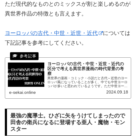
ただ現代的なものとのミックスが割と楽しめるのが
異世界作品の特徴とも言えます。
ヨーロッパの古代・中世・近世・近代
については
下記記事を参考にしてください。
ヨーロッパの古代・中世・近世・近代の
区分で考える異世界漫画の時代背景の考
察
異世界の漫画・コミック・小説だと古代～近世のヨー
ロッパ風になっていることが多く、中でも中世ヨーロ
ッパが多いと思われているようです。ただ中世ヨーロ
ッパというよりは近世ヨーロッパがモデルになってい
2024.09.18
e-sekai.online
ることが多いです。
最強の魔導士。ひざに矢をうけてしまったので
田舎の衛兵になるに登場する亜人・魔物・モン
スター