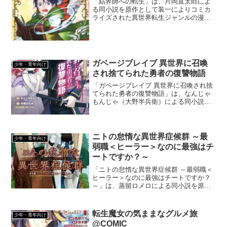
「結界師への転生」は、片岡直太郎によ
る同小説を原作として装一によりコミカ
ライズされた異世界転生ジャンルの漫画
です。奴隷として転生した主人公が良い
人たちに恵まれ貴族になっていく様子を
描いていますが、かなりショッキングな
内容でびっくりします。
ガベージブレイブ 異世界に召喚
少年・青年向け
され捨てられた勇者の復讐物語
「ガベージブレイブ 異世界に召喚され捨
てられた勇者の復讐物語」は、なんじゃ
もんじゃ（大野半兵衛）による同小説を
原作として、木梨はるかによってコミカ
ライズされた異世界召喚ジャンルの漫画
です。クラス召喚されたけど捨てられた
主人公の復讐劇です。
ニトの怠惰な異世界症候群 ～最
少年・青年向け
弱職＜ヒーラー＞なのに最強はチ
ートですか？～
「ニトの怠惰な異世界症候群 ～最弱職＜
ヒーラー＞なのに最強はチートですか？
～」は、蒸留ロメロによる同小説を原作
として、まえはたによってコミカライズ
された異世界召喚ジャンルの漫画です。
ただしノベライズが全く進んでないた
転生魔女の気ままなグルメ旅
少年・青年向け
め、漫画の進捗も非常に遅くなっていま
@COMIC
す。