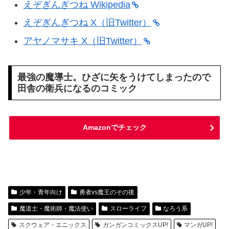
えぞぎんぎつね Wikipedia
えぞぎんぎつね X（旧Twitter）
アヤノマサキ X（旧Twitter）
最強の魔導士。ひざに矢をうけてしまったので
田舎の衛兵になるのコミック
Amazonでチェック
少年・青年向け
勇者vs魔王のその後
魔道士・魔術師・魔法使い
スローライフ
なろう系
スクウェア・エニックス
ガンガンコミックスUP!
マンガUP!