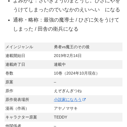
よみがな：さいきょうのまどうし。ひざにやを
うけてしまったのでいなかのえいへい になる
通称・略称：最強の魔導士 / ひざに矢をうけて
しまった / 田舎の衛兵になる
メインジャンル
勇者vs魔王のその後
連載開始日
2019年2月14日
連載終了日
連載中
巻数
10巻（2024年10月現在）
原案
–
原作
えぞぎんぎつね
原作発表場所
小説家になろう
漫画（作画）
アヤノマサキ
キャラクター原案
TEDDY
他関係者
–