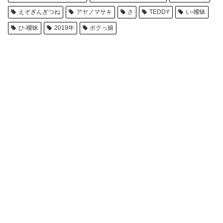
えぞぎんぎつね
アヤノマサキ
さ
TEDDY
い-曖昧
ひ-曖昧
2019年
ボクっ娘