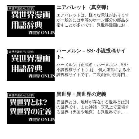
エアバレット（真空弾）
異世界漫画用語辞典
エアバレットは、様々な意味があります
が一般的には車等のホーン部分の部品を
指すことが多いです。異世界漫画におい
ては、風魔法における攻撃技の1つとなっ
ていることが多いです。
ハーメルン – SS･小説投稿サイ
異世界漫画用語辞典
ト-
ハーメルン（正式名：ハーメルン - SS･
小説投稿サイト-）は、個人運営による小
説投稿サイトです。二次創作小説専門投
稿サイト「にじファン」のサービス終了
に伴い、作品の移転先の一つとして2ch有
志によって設立されました。
異世界・異世界の定義
異世界漫画用語辞典
異世界とは、地球が存在する世界とは別
の世界です。また神話・宗教上で登場す
る世界（天国や地獄）も異世界です。ま
た漫画・小説・アニメ・ゲーム・映画の
ジャンルとして使われることが多い舞台
設定です。1865年に出版された「不思議
の国のアリス」が異世界の物語の元祖と
言われることもあります。