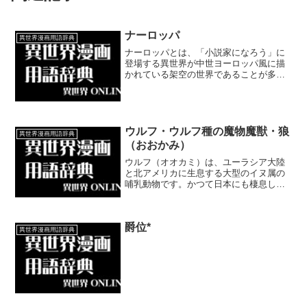
ナーロッパ
異世界漫画用語辞典
ナーロッパとは、「小説家になろう」に
登場する異世界が中世ヨーロッパ風に描
かれている架空の世界であることが多い
ことから名付けられた小説・漫画・ゲー
ム等の舞台となる世界を表した言葉で
す。中世ヨーロッパではなくむしろ近世
～近代ヨーロッパと混ざり合っているこ
とも多くなっています。
ウルフ・ウルフ種の魔物魔獣・狼
異世界漫画用語辞典
（おおかみ）
ウルフ（オオカミ）は、ユーラシア大陸
と北アメリカに生息する大型のイヌ属の
哺乳動物です。かつて日本にも棲息して
いました。異世界漫画におけるウルフ・
狼は、魔物・魔獣として描かれているこ
とが多くなっています。
爵位*
異世界漫画用語辞典